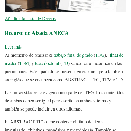
Añadir a la Lista de Deseos
Recurso de Alzada ANECA
Leer más
Al momento de realizar el
trabajo final de grado
(
TFG
),
final de
máster
(
TFM
) y
tesis doctoral
(
TD
) se realiza un resumen en las
preliminares. Este apartado se presenta en español, pero también
en inglés que se encabeza como ABSTRACT TFG, TFM o TD.
Las universidades lo exigen como parte del TFG. Los contenidos
de ambas deben ser igual pero escrito en ambos idiomas y
también se puede incluir en otros idiomas.
El ABSTRACT TFG debe contener el título del tema
investigado, objetivos, propósitos y metodología. También se