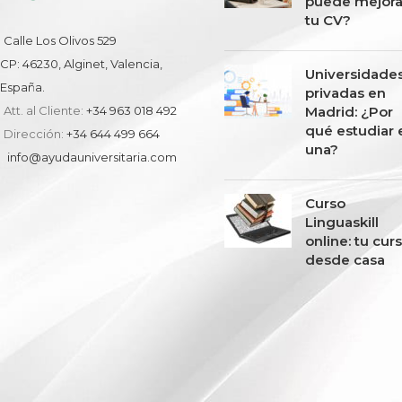
puede mejora
tu CV?
Calle Los Olivos 529
CP: 46230, Alginet, Valencia,
Universidade
España.
privadas en
Madrid: ¿Por
Att. al Cliente:
+34 963 018 492
qué estudiar 
Dirección:
+34 644 499 664
una?
info@ayudauniversitaria.com
Curso
Linguaskill
online: tu cur
desde casa