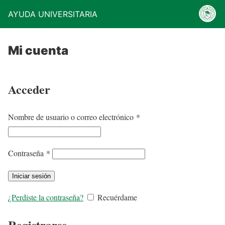
AYUDA UNIVERSITARIA
Mi cuenta
Acceder
O
Nombre de usuario o correo electrónico
*
b
l
O
Contraseña
*
i
b
g
Iniciar sesión
l
a
i
¿Perdiste la contraseña?
Recuérdame
t
g
o
Registrarse
a