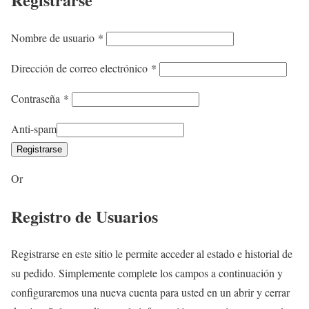
r
t
i
o
O
Nombre de usuario
*
o
r
b
O
Dirección de correo electrónico
*
i
l
b
o
i
O
Contraseña
*
l
g
b
i
Anti-spam
a
l
g
Registrarse
t
i
a
o
g
Or
t
r
a
o
i
Registro de Usuarios
t
r
o
o
i
r
Registrarse en este sitio le permite acceder al estado e historial de
o
i
su pedido. Simplemente complete los campos a continuación y
o
configuraremos una nueva cuenta para usted en un abrir y cerrar