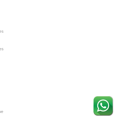
es
es
ue