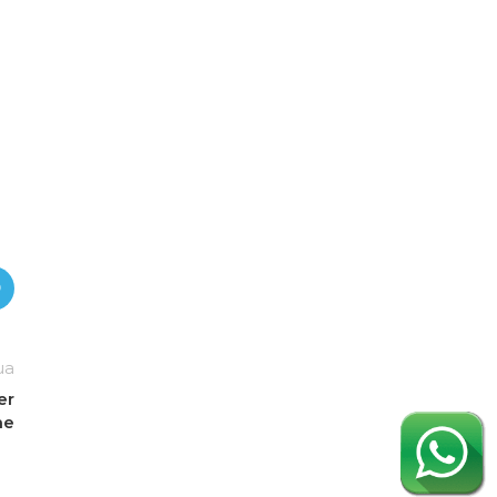
ua
er
ne