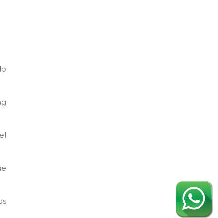
do
ng
el
ue
os