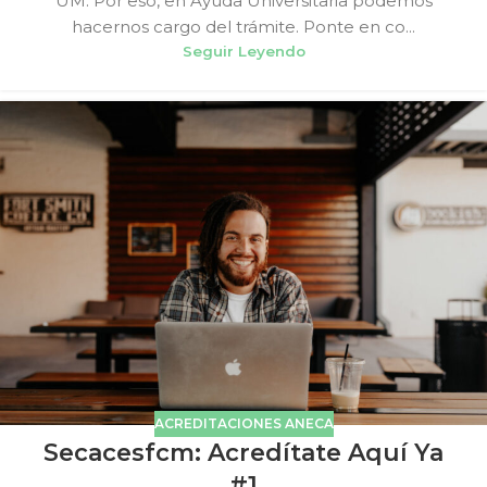
UM. Por eso, en Ayuda Universitaria podemos
hacernos cargo del trámite. Ponte en co...
Seguir Leyendo
ACREDITACIONES ANECA
Secacesfcm: Acredítate Aquí Ya
#1