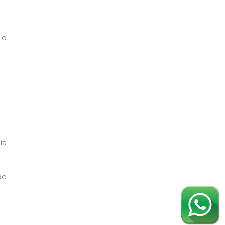
 o
ia
de