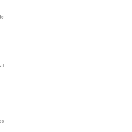
de
al
es