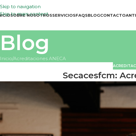
Skip to navigation
Skip to main content
NICIO
SOBRE NOSOTROS
SERVICIOS
FAQS
BLOG
CONTACTO
ANT
Blog
Inicio
Acreditaciones ANECA
ACREDITAC
Secacesfcm: Acre