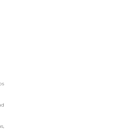
os
ad
s,