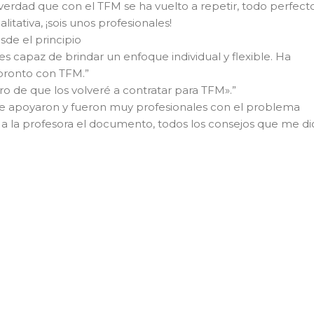
verdad que con el TFM se ha vuelto a repetir, todo perfecto
tativa, ¡sois unos profesionales!
sde el principio
s capaz de brindar un enfoque individual y flexible. Ha
 pronto con TFM.”
 de que los volveré a contratar para TFM».”
me apoyaron y fueron muy profesionales con el problema
 a la profesora el documento, todos los consejos que me di