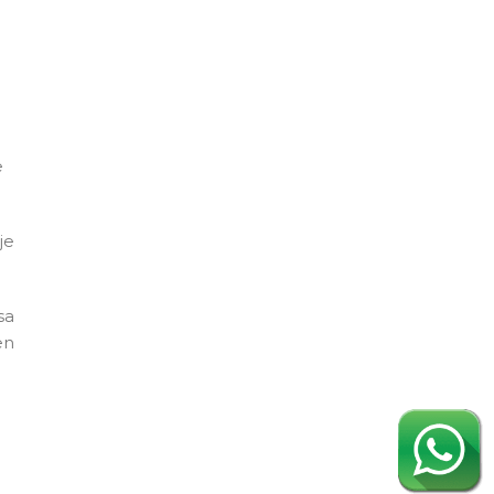
e
je
sa
en