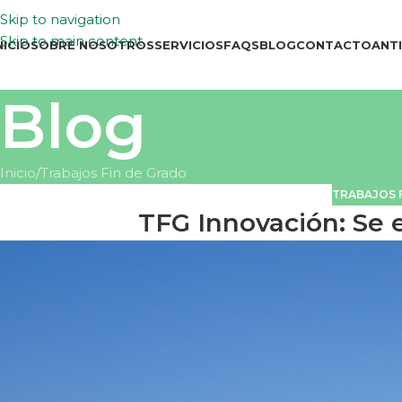
Skip to navigation
Skip to main content
NICIO
SOBRE NOSOTROS
SERVICIOS
FAQS
BLOG
CONTACTO
ANT
Blog
Inicio
Trabajos Fin de Grado
TRABAJOS 
TFG Innovación: Se 