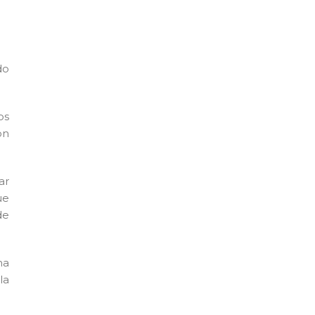
do
os
on
ar
ue
de
na
la