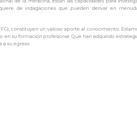
nal de la medicina, están las capacidades para investiga
 requiere de indagaciones que pueden derivar en menud
TFG), constituyen un valioso aporte al conocimiento. Estam
o en su formación profesional. Que han adquirido estrategi
a a su egreso.