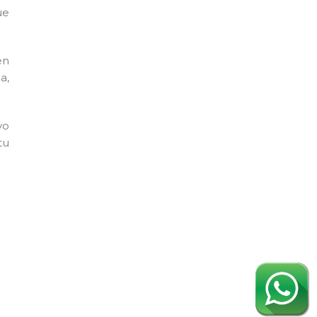
ue
en
a,
yo
tu