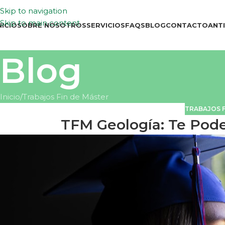
Skip to navigation
Skip to main content
NICIO
SOBRE NOSOTROS
SERVICIOS
FAQS
BLOG
CONTACTO
ANT
Blog
Inicio
Trabajos Fin de Máster
TRABAJOS F
TFM Geología: Te Pode