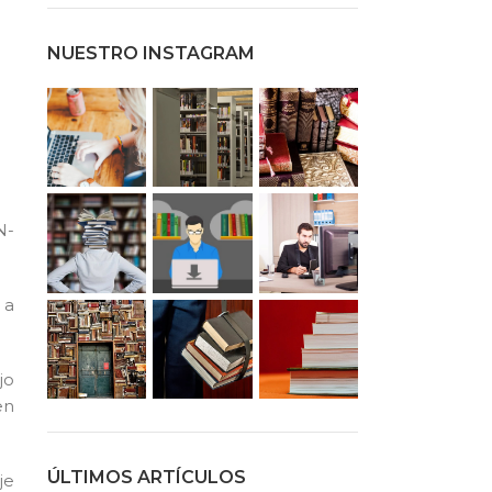
NUESTRO INSTAGRAM
N-
 a
jo
n
ÚLTIMOS ARTÍCULOS
je