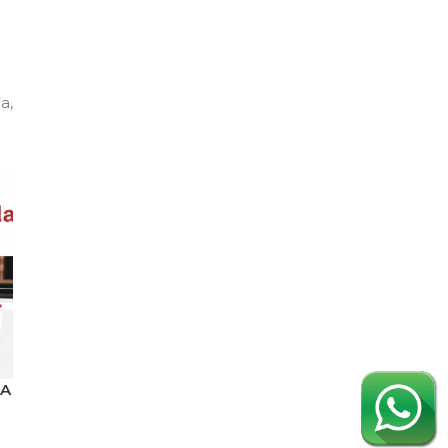
a,
CA