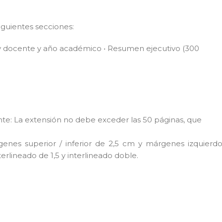
iguientes secciones:
e y docente y año académico • Resumen ejecutivo (300
ente: La extensión no debe exceder las 50 páginas, que
nes superior / inferior de 2,5 cm y márgenes izquierdo
lineado de 1,5 y interlineado doble.