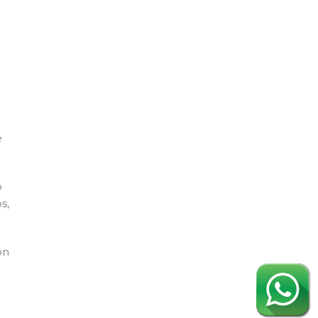
e
o
s,
on