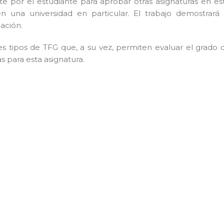
e por el estudiante para aprobar otras asignaturas en es
 una universidad en particular. El trabajo demostrará 
ación.
s tipos de TFG que, a su vez, permiten evaluar el grado 
s para esta asignatura.