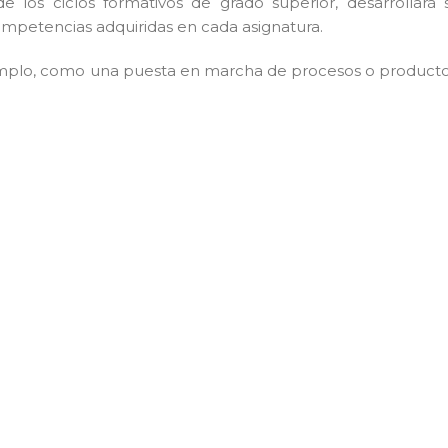
e los ciclos formativos de grado superior, desarrollará 
ompetencias adquiridas en cada asignatura.
emplo, como una puesta en marcha de procesos o producto