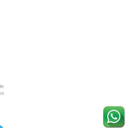
de
os