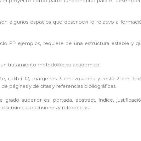
s el proyecto como parte fundamental para el desempe
son algunos espacios que describen lo relativo a formaci
iclo FP ejemplos, requiere de una estructura estable y q
y un tratamiento metodológico académico.
e, calibri 12, márgenes 3 cm izquierda y resto 2 cm, tex
 de páginas y de citas y referencias bibliográficas.
grado superior es; portada, abstract, índice, justificació
 discusión, conclusiones y referencias.