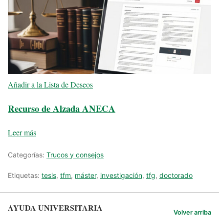
Añadir a la Lista de Deseos
Recurso de Alzada ANECA
Leer más
Categorías:
Trucos y consejos
Etiquetas:
tesis
,
tfm
,
máster
,
investigación
,
tfg
,
doctorado
AYUDA UNIVERSITARIA
Volver arriba