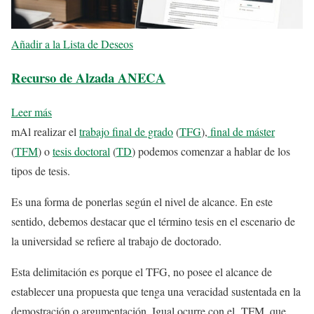
Añadir a la Lista de Deseos
Recurso de Alzada ANECA
Leer más
mAl realizar el
trabajo final de grado
(
TFG
),
final de máster
(
TFM
) o
tesis doctoral
(
TD
) podemos comenzar a hablar de los
tipos de tesis.
Es una forma de ponerlas según el nivel de alcance. En este
sentido, debemos destacar que el término tesis en el escenario de
la universidad se refiere al trabajo de doctorado.
Esta delimitación es porque el TFG, no posee el alcance de
establecer una propuesta que tenga una veracidad sustentada en la
demostración o argumentación. Igual ocurre con el TFM
,
que