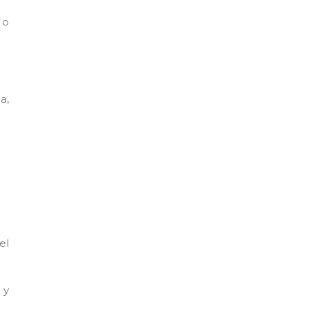
 o
a,
el
 y