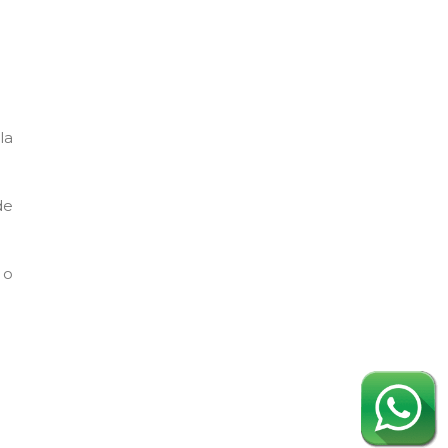
la
de
 o