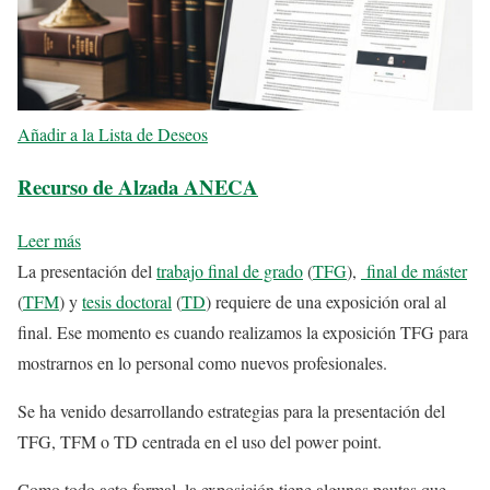
Añadir a la Lista de Deseos
Recurso de Alzada ANECA
Leer más
La presentación del
trabajo final de grado
(
TFG
),
final de máster
(
TFM
) y
tesis doctoral
(
TD
) requiere de una exposición oral al
final. Ese momento es cuando realizamos la exposición TFG para
mostrarnos en lo personal como nuevos profesionales.
Se ha venido desarrollando estrategias para la presentación del
TFG, TFM o TD centrada en el uso del power point.
Como todo acto formal, la exposición tiene algunas pautas que