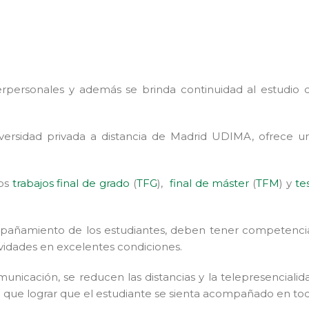
terpersonales y además se brinda continuidad al estudio 
iversidad privada a distancia de Madrid UDIMA, ofrece u
los
trabajos final de grado
(
TFG
),
final de máster
(
TFM
) y
tes
ompañamiento de los estudiantes, deben tener competenci
ividades en excelentes condiciones.
unicación, se reducen las distancias y la telepresencialid
y que lograr que el estudiante se sienta acompañado en to