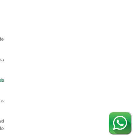
de
na
is
as
ad
do